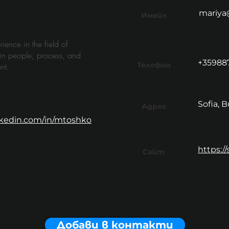
mariya
Имейл
ience in the field of
l in people, process, and
+35988
Телефон
nt.
Sofia, B
Адрес
nkedin.com/in/mtoshko
https:/
Сайт
Добави в контакти