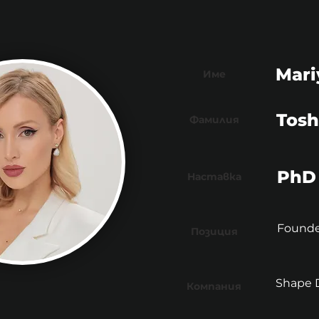
Mari
Име
Tos
Фамилия
PhD
Наставка
Found
Позиция
Shape D
Компания