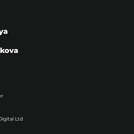
ya
hkova
er
igital Ltd