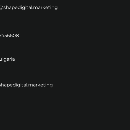
@shapedigital.marketing
7456608
ulgaria
/shapedigital.marketing