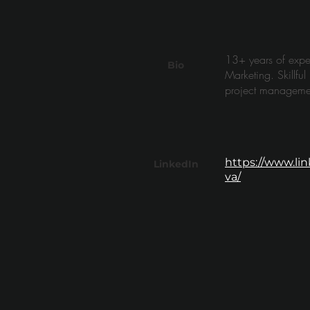
13+ years of exper
Bio
Marketing. Skillfu
project manageme
https://www.li
LinkedIn
va/