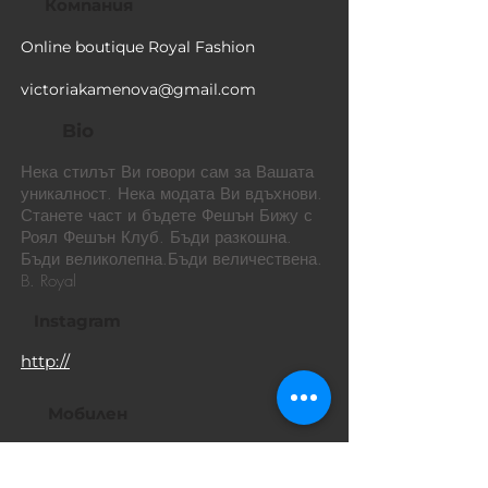
Компания
Online boutique Royal Fashion
victoriakamenova@gmail.com
Bio
Нека стилът Ви говори сам за Вашата
уникалност. Нека модата Ви вдъхнови.
Станете част и бъдете Фешън Бижу с
Роял Фешън Клуб. Бъди разкошна.
Бъди великолепна.Бъди величествена.
B. Royal
Instagram
http://
Мобилен
+359886217509