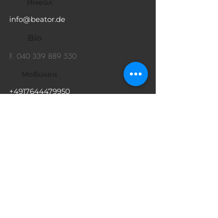
Имейл
info@beator.de
Bio
F.
040 339 889 550
Мобилен
+4917644479950
040 339 889 559
Адрес
Beator Gebäudeservice GmbH
Adenauerallee 18
20097 Hamburg
http://beator.de
Добави в контакти