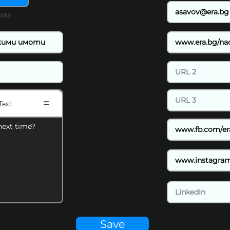
15MB
Text
next time?
Save