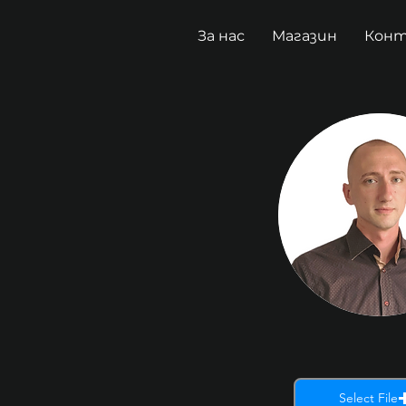
За нас
Магазин
Кон
Select File