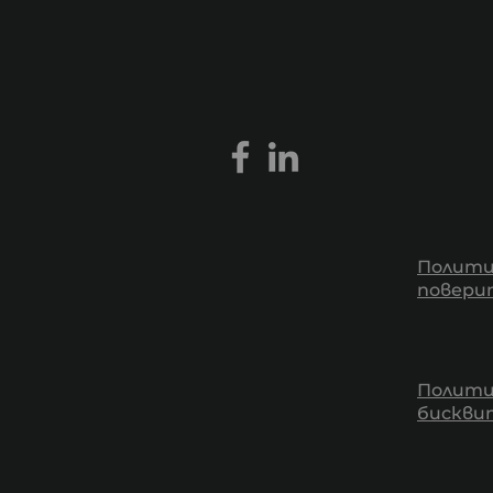
Полити
повери
Полити
бискв