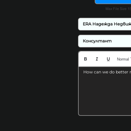
Max File Size 
Normal 
How can we do better 