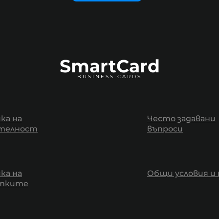
SmartCard
BUSINESS CARDS
ка на
Често задавани
телност
въпроси
ка на
Общи условия и 
итките