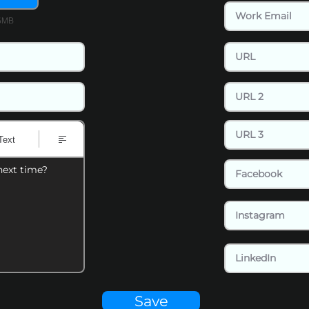
15MB
Text
next time?
Save