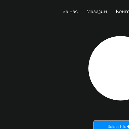
За нас
Магазин
Кон
Select File