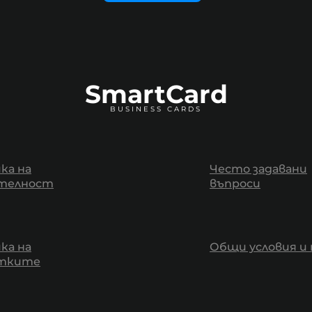
SmartCard
BUSINESS CARDS
ка на
Често задавани
телност
въпроси
ка на
Общи условия и 
итките