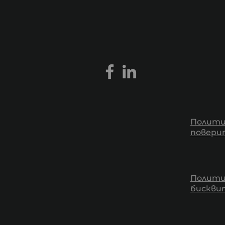
Полити
повери
Полити
бискв