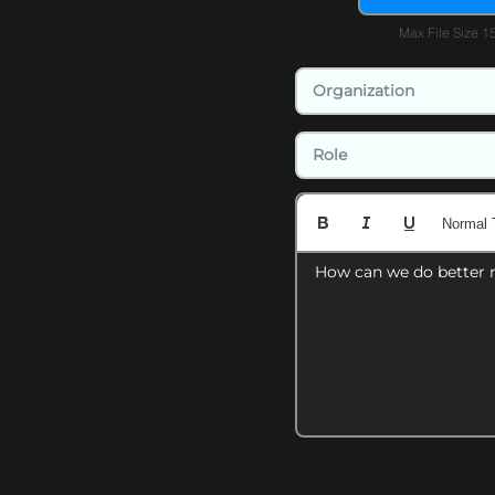
Max File Size 
Normal 
How can we do better 