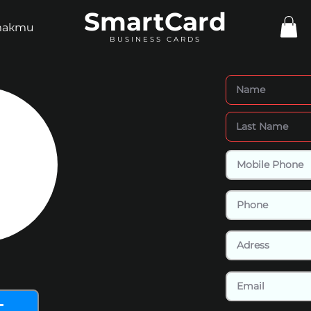
SmartCard
такти
BUSINESS CARDS