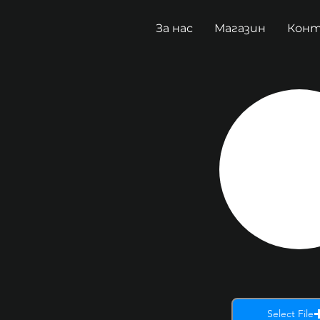
За нас
Магазин
Кон
Select File