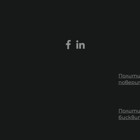
Полити
повери
Полити
бискв