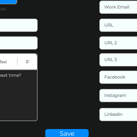
15MB
Text
next time?
Save