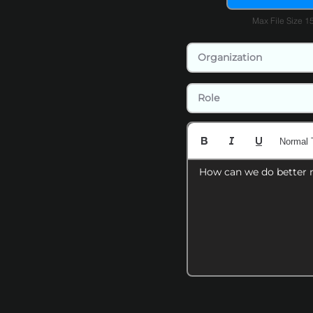
Max File Size 
Normal 
How can we do better 