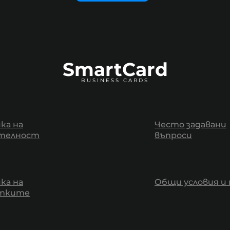
SmartCard
BUSINESS CARDS
ка на
Често задавани
телност
въпроси
ка на
Общи условия и 
итките