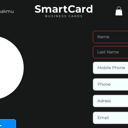
SmartCard
такти
BUSINESS CARDS