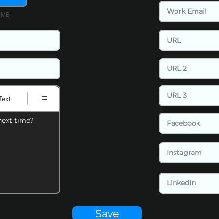
15MB
Text
next time?
Save