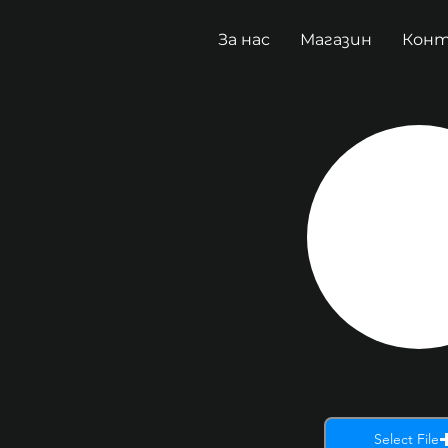
За нас
Магазин
Кон
Select File