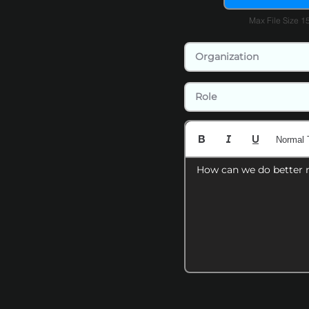
Max File Size 
Normal 
How can we do better 