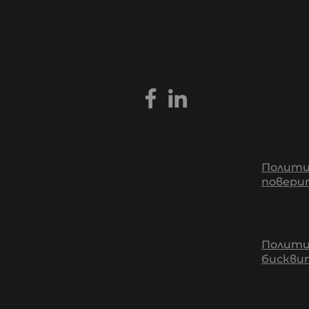
Полити
повери
Полити
бискв