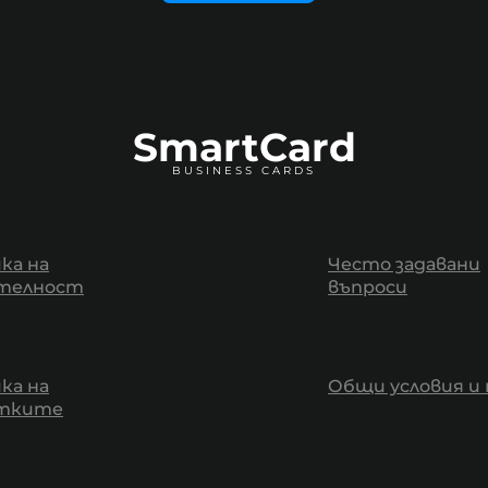
SmartCard
BUSINESS CARDS
ка на
Често задавани
телност
въпроси
ка на
Общи условия и 
итките