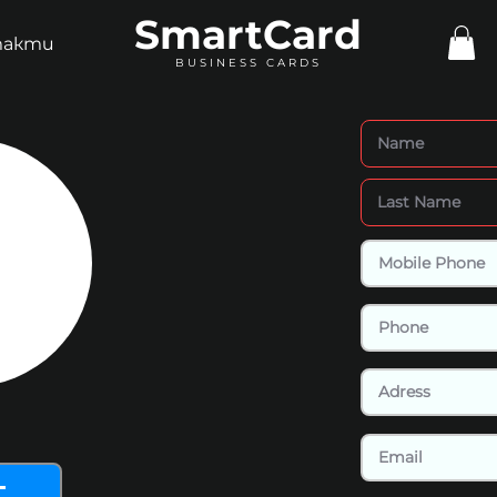
SmartCard
такти
BUSINESS CARDS