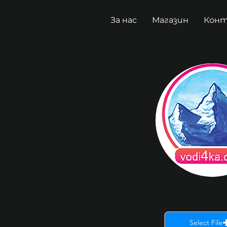
За нас
Магазин
Кон
Select File