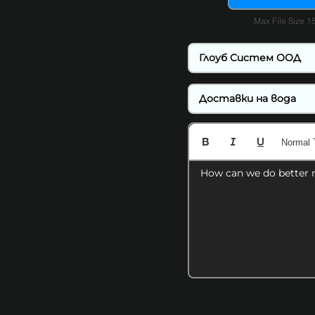
Max File Size 
Normal 
How can we do better 