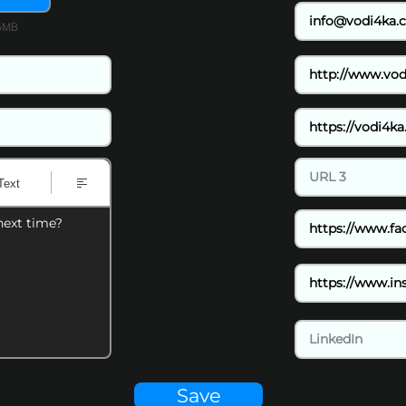
15MB
Text
next time?
Save