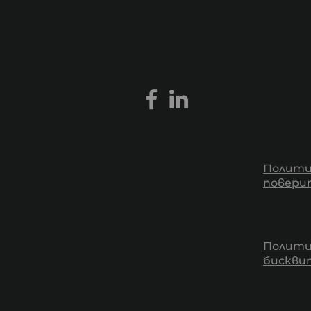
Полити
повери
Полити
бискв