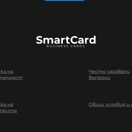
SmartCard
BUSINESS CARDS
ка на
Често задавани
телност
въпроси
ка на
Общи условия и 
итките