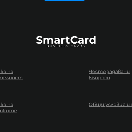
SmartCard
BUSINESS CARDS
ка на
Често задавани
телност
въпроси
ка на
Общи условия и 
итките