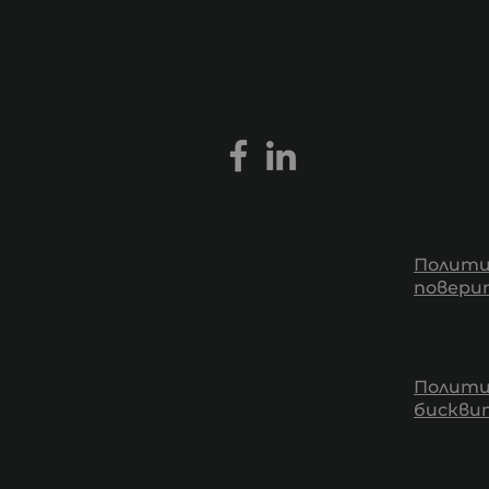
Полити
повери
Полити
бискв