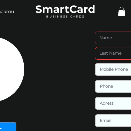
SmartCard
такти
BUSINESS CARDS