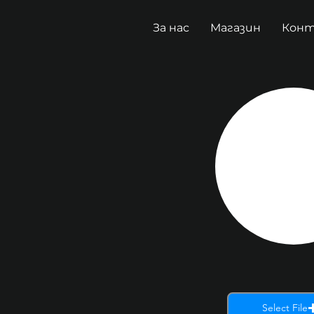
За нас
Магазин
Кон
Select File