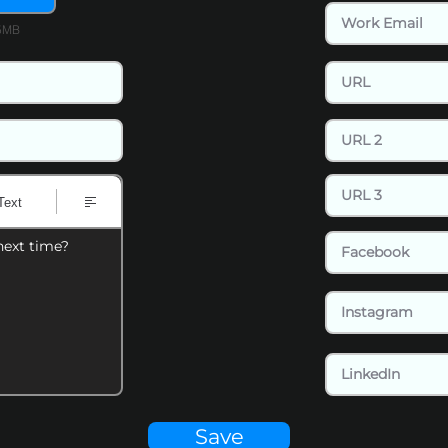
15MB
Text
next time?
Save