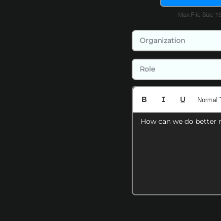
Max File Size 
Normal 
How can we do better 