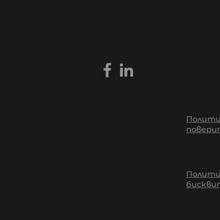
Полити
повери
Полити
бискв