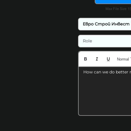
Max File Size 
Normal 
How can we do better 