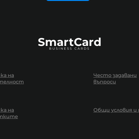
SmartCard
BUSINESS CARDS
ка на
Често задавани
телност
въпроси
ка на
Общи условия и 
итките