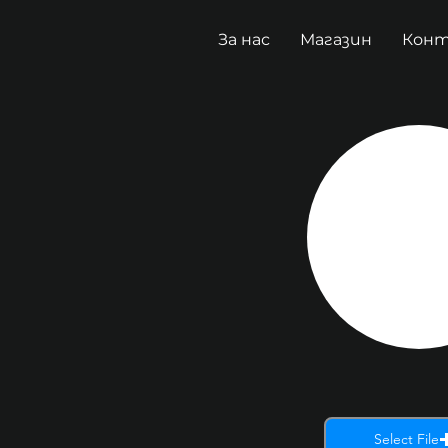
За нас
Магазин
Кон
Select File