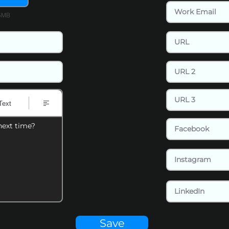
15MB
Text
next time?
Save