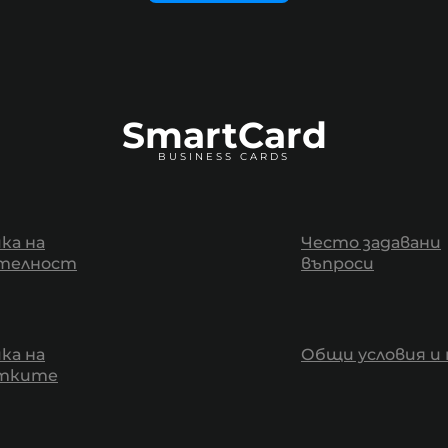
SmartCard
BUSINESS CARDS
ка на
Често задавани
телност
въпроси
ка на
Общи условия и 
итките