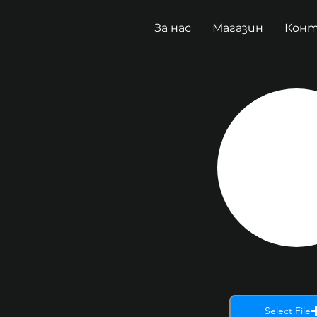
За нас
Магазин
Кон
Select File