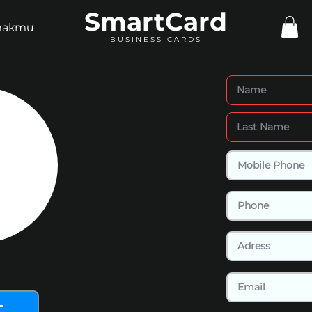
SmartCard
такти
BUSINESS CARDS