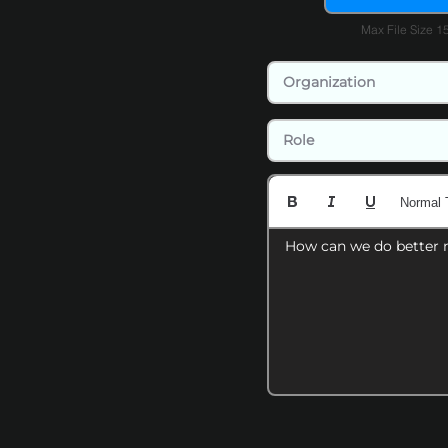
Max File Size 
Normal 
How can we do better 