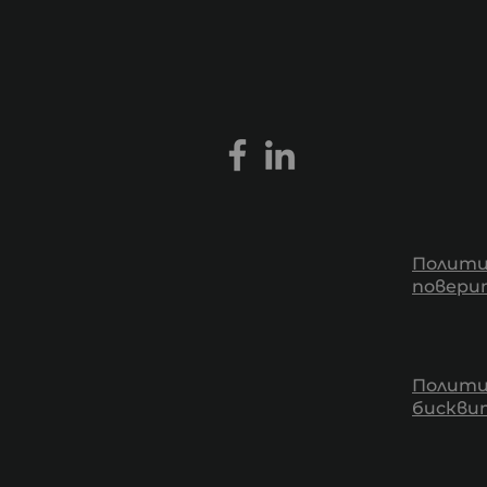
Полити
повери
Полити
бискв