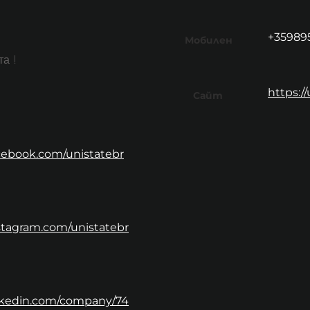
+35989
Мобилен
та !
https:/
Сайт
cebook.com/unistatebr
stagram.com/unistatebr
inkedin.com/company/74