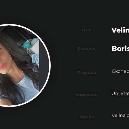
Veli
Име
Bori
Фамилия
Експе
Позиция
Uni Sta
Компания
velina
Имейл