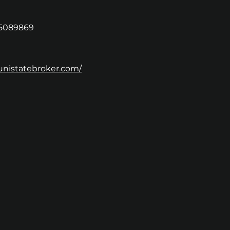
5089869
/unistatebroker.com/