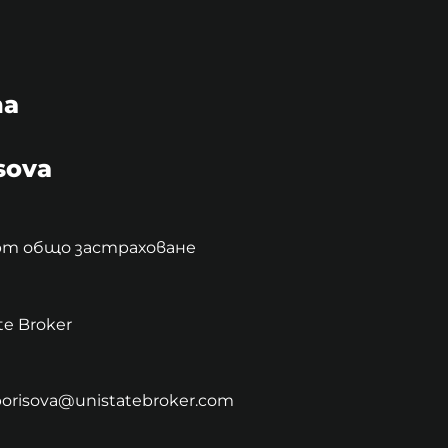
na
sova
рт общо застраховане
te Broker
.borisova@unistatebroker.com