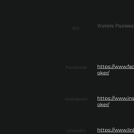
Усетете Разлика
Bio
https://www.fa
Facebook
oker/
https://www.in
Instagram
oker/
https://www.l
LinkedIn