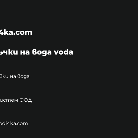
4ka.com
чки на вода voda
ки на вода
 Систем ООД
odi4ka.com