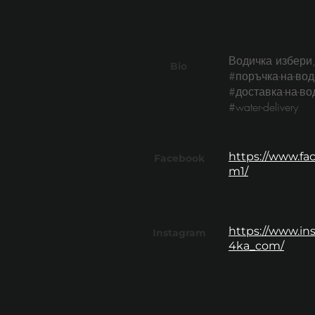
Водичка избери,
Bio
#поръчка-на-вод
#доставка-на-во
#water-delivery
https://www.fa
Facebook
m1/
https://www.i
Instagram
4ka_com/