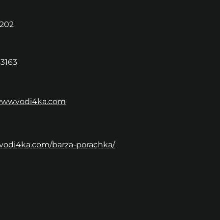
202
3163
/www.vodi4ka.com
/vodi4ka.com/barza-porachka/