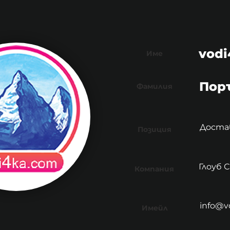
vodi
Име
Поръ
Фамилия
Достав
Позиция
Глоуб
Компания
info@v
Имейл