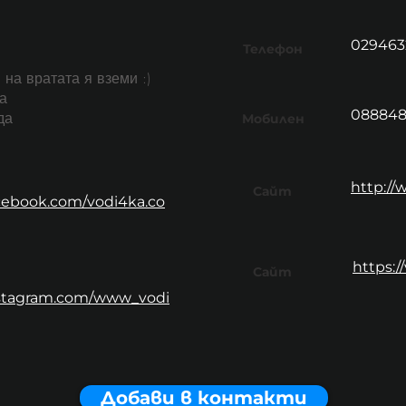
029463
Телефон
 на вратата я вземи :)
а
088848
да
Мобилен
http:/
Сайт
cebook.com/vodi4ka.co
https:/
Сайт
nstagram.com/www_vodi
Добави в контакти