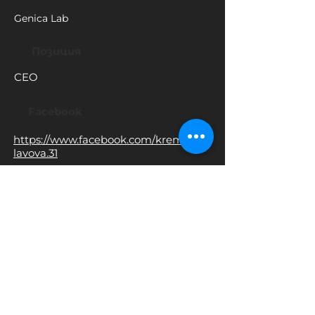
Genica Lab
Позиция
CEO
Facebook
https://www.facebook.com/kremena.s
lavova.31
Instagram
https://www.instagram.com/kremena
.mesechkova/
+359895777927
Адрес
https://genica.bg/en