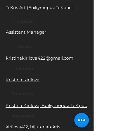
TeKris Art (Бижутерия ТеКрис)
Позиция
Assistant Manager
Имейл
kristinakirilova422@gmail.com
LinkedIn
Kristina Kirilova
Facebook
Kristina Kirilova, Бижутерия ТеКрис
Instagram
kirilova412, bijuteriatekris