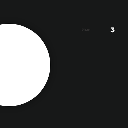
3
Име