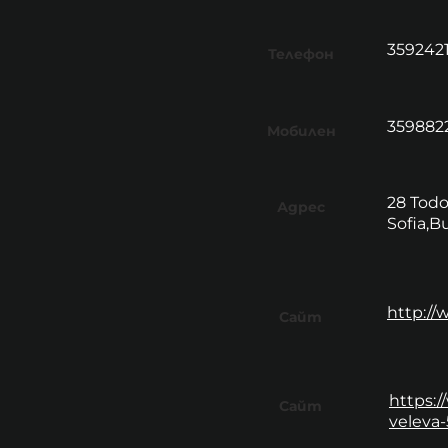
359242
Телефон
359882
Мобилен
28 Todo
Адрес
Sofia,B
http://
Сайт
https:/
Сайт
veleva