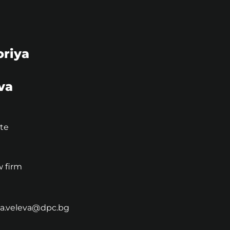
oriya
va
ate
 firm
iya.veleva@dpc.bg