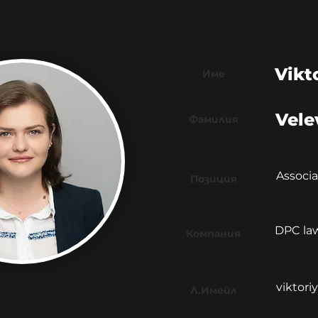
Vikt
Име
Vele
Фамилия
Associ
Позиция
DPC law
Компания
viktor
Л.Имейл