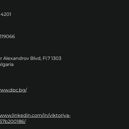
14201
219066
r Alexandrov Blvd, Fl.7 1303
ulgaria
www.dpc.bg/
/www.linkedin.com/in/viktoriya-
-57b200186/