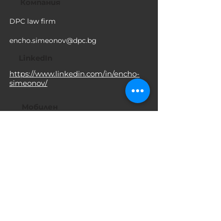
Компания
DPC law firm
encho.simeonov@dpc.bg
LinkedIn
https://www.linkedin.com/in/encho-
simeonov/
Мобилен
35924214201
359882528928
Адрес
28 Todor Alexandrov Blvd, Fl.7 1303
Sofia,Bulgaria
www.dpc.bg