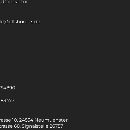
g Contractor
de@offshore-rs.de
754890
483477
rasse 10, 24534 Neumuenster
rasse 68, Signalstelle 26757