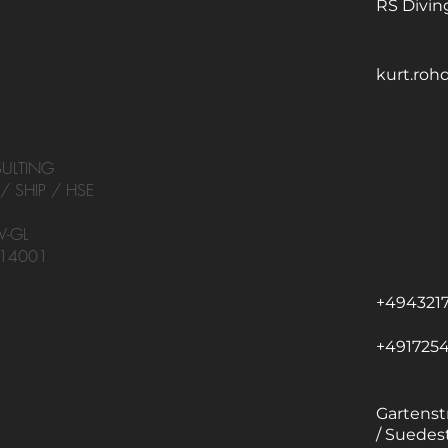
RS Divin
Компания
kurt.roh
Имейл
ULTING
/ SHIP / HSE
V-GL
 14001
1
+494321
Телефон
+491725
Мобилен
Gartenst
Адрес
/ Suedest