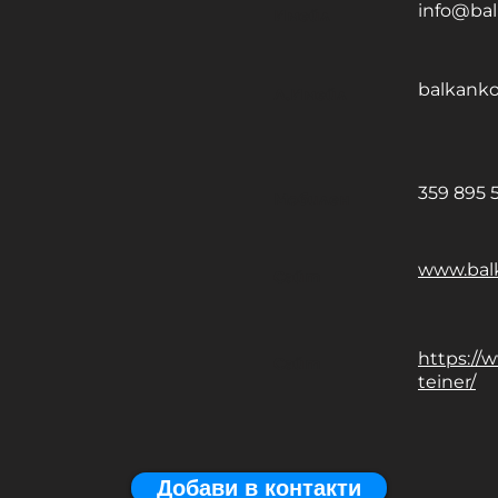
info@bal
Имейл
balkank
Л.Имейл
359 895 5
Мобилен
www.balk
Сайт
https://
Сайт
teiner/
Добави в контакти