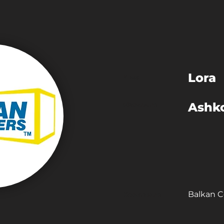
Lora
Име
Фамилия
Ashk
Balkan C
Компания