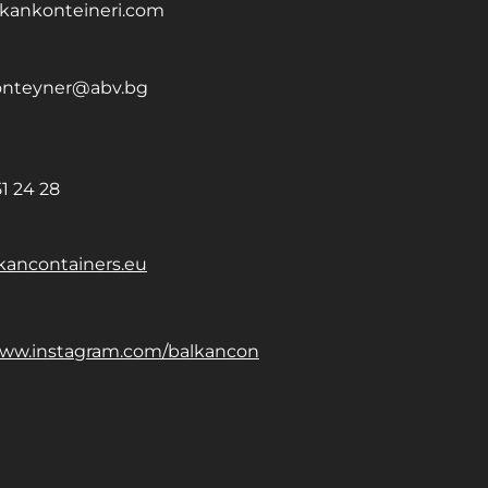
kankonteineri.com
onteyner@abv.bg
1 24 28
ancontainers.eu
www.instagram.com/balkancon