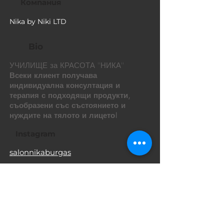
Компания
Nika by Niki LTD
Bio
УЧИЛИЩЕ за КРАСОТА ''НИКА''
Всеки клиент получава
индивидуална консултация и
терапия с подходящи продукти,
съобразени със състоянието и
нуждите на тялото и лицето!
Instagram
salonnikaburgas
Facebook
salonnika.eu
Мобилен