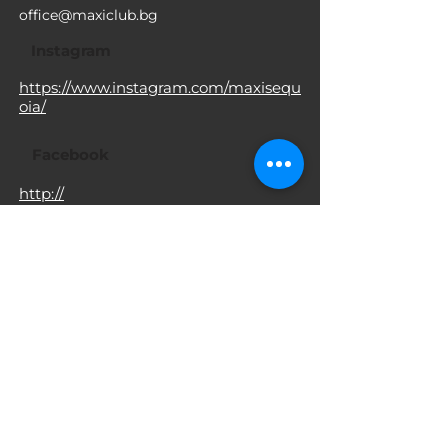
office@maxiclub.bg
Instagram
https://www.instagram.com/maxisequ
oia/
Facebook
http://
https://www.facebook.com/MaxiSofia
Мобилен
0888 454 410
https://maxisofia.com/
https://www.instagram.com/maxiclub
sofia/
Добави в контакти